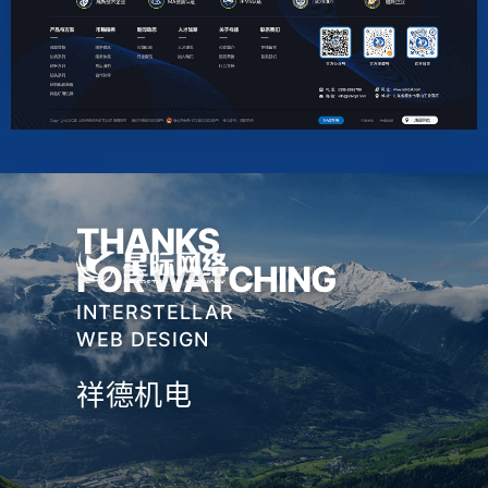
THANKS
FOR WATCHING
INTERSTELLAR
WEB DESIGN
祥德机电