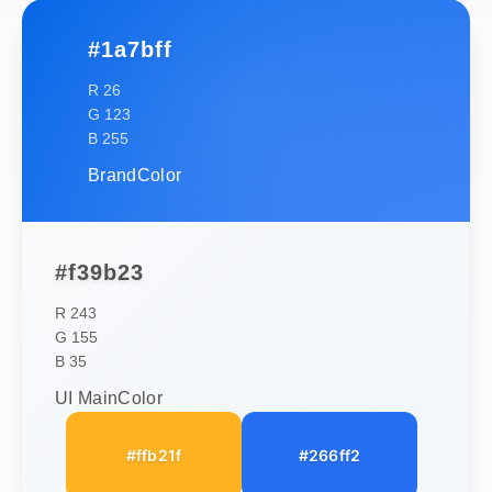
#1a7bff
R 26
G 123
B 255
BrandColor
#f39b23
R 243
G 155
B 35
UI MainColor
#ffb21f
#266ff2