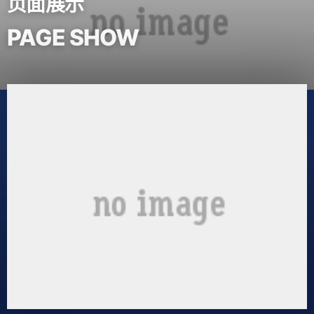
页面展示
PAGE SHOW