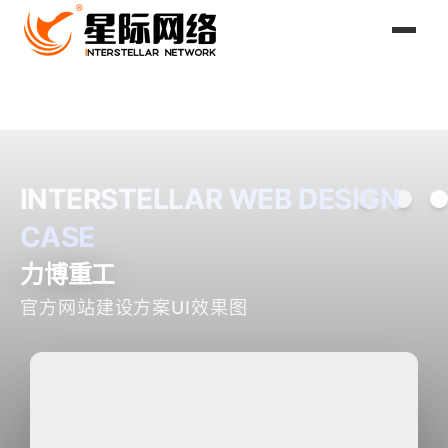
INTERSTELLAR WEB DESIGN
CASE
力博重工
官方网站建设方案UI效果图